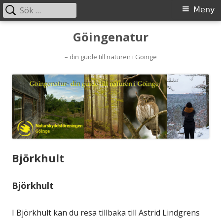
Sök
Primär
Meny
efter:
meny
Gå
Göingenatur
till
– din guide till naturen i Göinge
innehåll
Björkhult
Björkhult
I Björkhult kan du resa tillbaka till Astrid Lindgrens