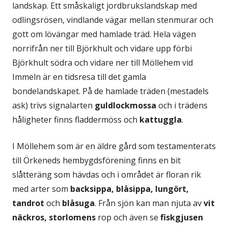
landskap. Ett småskaligt jordbrukslandskap med
odlingsrösen, vindlande vägar mellan stenmurar och
gott om lövängar med hamlade träd. Hela vägen
norrifrån ner till Björkhult och vidare upp förbi
Björkhult södra och vidare ner till Möllehem vid
Immeln är en tidsresa till det gamla
bondelandskapet. På de hamlade träden (mestadels
ask) trivs signalarten
guldlockmossa
och i trädens
håligheter finns fladdermöss och
kattuggla
.
I Möllehem som är en äldre gård som testamenterats
till Örkeneds hembygdsförening finns en bit
slåtteräng som hävdas och i området är floran rik
med arter som
backsippa, blåsippa, lungört,
tandrot
och
blåsuga
. Från sjön kan man njuta av
vit
näckros, storlomens
rop och även se
fiskgjusen