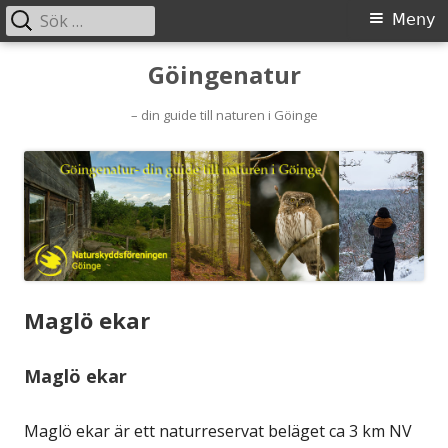
Sök
Primär
Meny
efter:
meny
Gå
Göingenatur
till
– din guide till naturen i Göinge
innehåll
Maglö ekar
Maglö ekar
Maglö ekar är ett naturreservat beläget ca 3 km NV