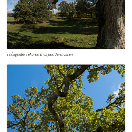
I håligheter i ekarna trivs fladdermössen.