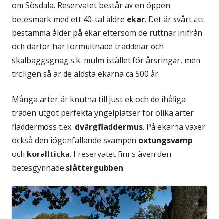
om Sösdala. Reservatet består av en öppen
betesmark med ett 40-tal äldre
ekar
. Det är svårt att
bestämma ålder på ekar eftersom de ruttnar inifrån
och därför har förmultnade träddelar och
skalbaggsgnag s.k. mulm istället för årsringar, men
troligen så är de äldsta ekarna ca 500 år.
Många arter är knutna till just ek och de ihåliga
träden utgöt perfekta yngelplatser för olika arter
fladdermöss t.ex.
dvärgfladdermus
. På ekarna växer
också den iögonfallande svampen
oxtungsvamp
och
korallticka
. I reservatet finns även den
betesgynnade
slåttergubben
.